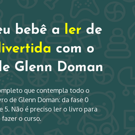
ion
eu bebê a
ler
de
ivertida
com o
de Glenn Doman
ompleto que contempla todo o
vro de Glenn Doman: da fase 0
e 5. Não é preciso ler o livro para
fazer o curso.