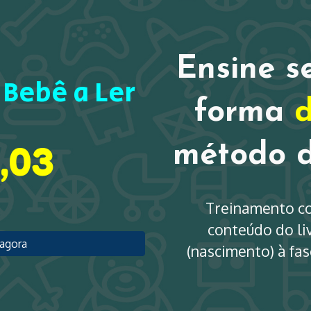
ip to main content
Skip to navigat
Ensine s
 Bebê a Ler
forma
d
0
,0
3
método 
Treinamento c
conteúdo do li
 agora
(nascimento) à fas