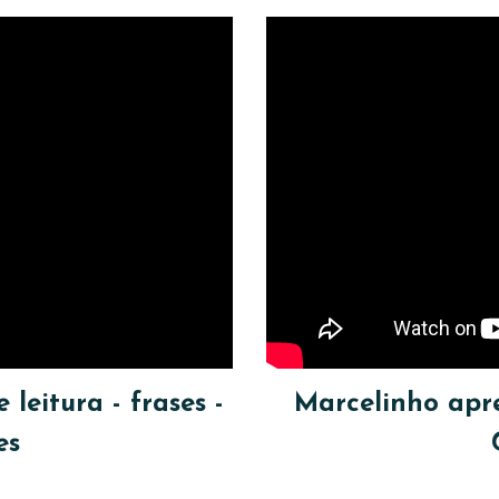
eitura - frases -
Marcelinho apr
es