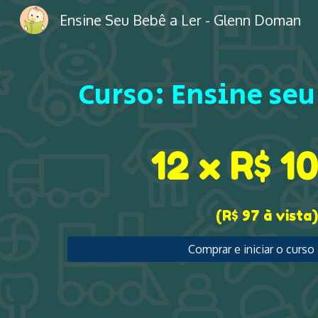
Ensine Seu Bebê a Ler - Glenn Doman
Sk
Curso: Ensine seu
1
2
x R$
1
(R$
9
7 à vista)
Comprar e iniciar o curso